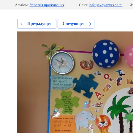
Альбом:
Условия проживания
Сайт:
baltijskayazvezda.ru
И
Предыдущее
Следующее